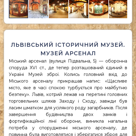
ЛЬВІВСЬКИЙ ІСТОРИЧНИЙ МУЗЕЙ.
МУЗЕЙ АРСЕНАЛ
Міський арсенал (вулиця Підвальна, 5)
— оборонна
споруда XVI ст., де тепер розташований єдиний в
Україні Музей зброї
. Колись головний вхід до
Міського арсеналу прикрашав напис: «Щасливе
місто, яке в часі спокою турбується про майбутню
безпеку». Львів, котрий лежав на перетині головних
торговельних шляхів Заходу і Сходу, завжди був
ласим шматком для усілякого роду загарбників. Після
завершення будівництва двох замків і
фортифікаційної лінії оборони, виникла нагальна
потреба у спорудженні міського арсеналу, де
повинна була виготовлятися і зберігатися зброя для