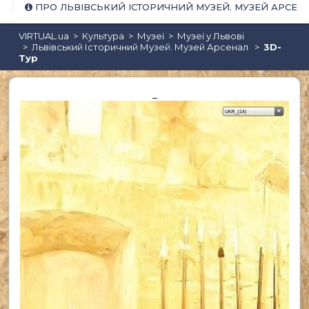
ПРО ЛЬВІВСЬКИЙ ІСТОРИЧНИЙ МУЗЕЙ. МУЗЕЙ АРСЕН
VIRTUAL.ua
Культура
Музеї
Музеї у Львові
Львівський Історичний Музей. Музей Арсенал
3D-
Тур
Кальян-бари та кальян-ме
_