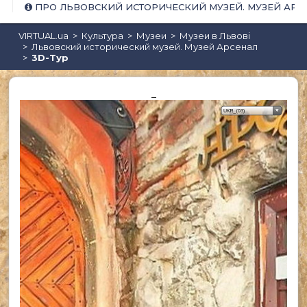
ПРО ЛЬВОВСКИЙ ИСТОРИЧЕСКИЙ МУЗЕЙ. МУЗЕЙ АРС
VIRTUAL.ua
Культура
Музеи
Музеи в Львові
Львовский исторический музей. Музей Арсенал
3D-Тур
Караоке
_