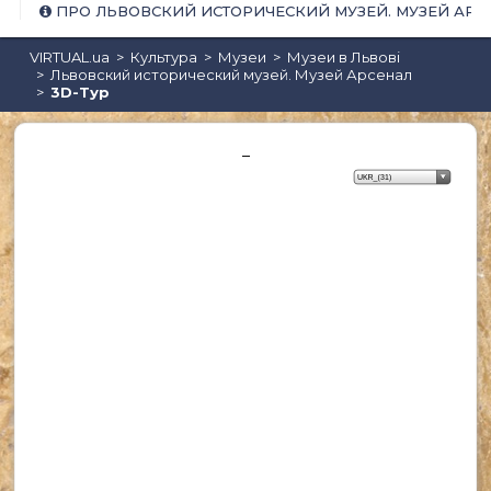
ПРО ЛЬВОВСКИЙ ИСТОРИЧЕСКИЙ МУЗЕЙ. МУЗЕЙ АРС
VIRTUAL.ua
Культура
Музеи
Музеи в Львові
Львовский исторический музей. Музей Арсенал
3D-Тур
Караоке
_