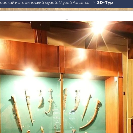
овский исторический музей. Музей Арсенал
3D-Тур
Детские кафе
Пицца
Средизе
Суши
Вегетар
_
Бургеры, сендвичи
Барбекю (шашлык,
гриль)
Стейки
Улитки
Устрицы
Хинкали