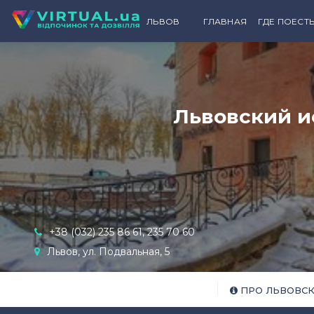
ЛЬВОВ
ГЛАВНАЯ
ГДЕ ПОЕСТ
КАТЕГ
Рест
Банке
Львовский и
Кофе
Пабы
Бары
Пиво
Фаст
+38 (032) 235 86 61, 235 70 60
Детск
Львов, ул. Подвальная, 5
Конди
Пекар
ПРО ЛЬВОВСК
Винар