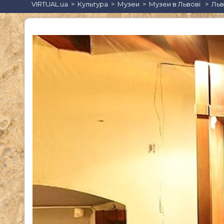
VIRTUAL.ua
Культура
Музеи
Музеи в Львові
Льв