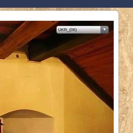
мноморская
ианская